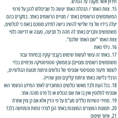
תירוץ אשר מקובל על הגולש.
15. צוות האתר / הנהלת האתר יעשה כל שביכולתו להגן על פרטי
המשתמשים הרשומים באתר / מנויים הרשומים באתר. במקרים בהם
יעלה בידיו של צד שלישי להשיג גישה למידע מוסכם בזאת כי לגולשים,
משתמשים וחברים באתר לה תהה כל תביעה, טענה או דרישה כלפי
צוות האתר "שם האתר שלכם".
16. גילוי נאות
17. באתר זה עשוי לעשות שימוש בקבצי קוקיז (במיוחד עבור
משתמשים רשומים ומנויים) ובממשקי סטטיסטיקה פנימיים בכדי
לשמור תיעוד סטטיסטי אנונימי של גולשים וניתוח תנועת הגולש/ים,
הרגלי גלישה באתר וניתוח קליקים וזמן שהייה.
18. בכל העת ולבד מאשר גולשים המחוברים לאתר המידע הנשמר הוא
אנונימי לחלוטין ואין בו את שם הגולש או כל פרט מזהה אחר.
19. מחירי השירות כוללים מע"מ על פי הדין אלא אם כן צוין אחרת
20. תמונות המוצרים המוצגות באתר הנן לצרכי נוחות והמחשה בלבד
21. איזור שיפוט