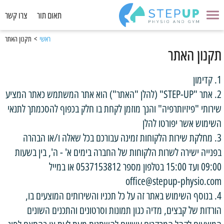
תאום תור
צרו קשר
ראשי
>
תקנון האתר
תקנון האתר
1. קדימון
2. אתר "STEP-UP" (להלן "האתר") הוא אתר המשתמש כאתר המציע
שירותי "פיזיותרפיה" והנך מוזמן לקחת בו חלק בכפוף להסכמתך לתנאי
השימוש אשר יפורטו להלן
3. מחלקת שירות הלקוחות זמינה עבורכם בכל שאלה ו/או הבהרה
בפנייה ישירה לשרות הלקוחות של החברה בימים א' - ה', בין בשעות
09:00 ועד 15:00 בטלפון מספר 0537153812 או במייל
office@stepup-physio.com
4. בנוסף השימוש באתר זה על כל תכניו והשירותים המוצעים בו,
הורדות של קבצים, מדיה כגון תמונות וסרטונים והתכנים השונים