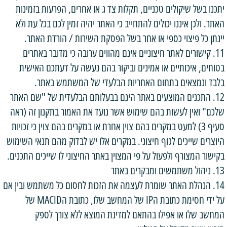
יתכנו בשל שיקולים טכניים, תקלות צד ג או אחרים, הפרעות בזמינות
האתר. ולכן איננו יכולים להתחייב כי האתר יהיה זמין לכם בכל עת ולא
יינתן כל פיצוי כספי או אחר בשל הפסקת השירות / הורדת האתר.
11. קישורים לאתר חיצוניים אינם מהווים ערובה כי מדובר באתרים
בטוחים, איכותיים או אמינים וביקור בהם נעשה על דעתכם האישית
בלבד ונמצאים בתחום האחריות הבלעדי של המשתמש באתר.
12. התכנים המוצעים באתר הינם בבעלותם הבלעדית של "שם האתר
שלכם" ואין לעשות בהם שימוש אשר נועד את האמור בתקנון זה (ראה
סעיף 3) למעט במקרים בהם צוין אחרת או במקרים בהם צוין כי זכויות
היוצרים שייכים לגוף חיצוני. במקרים אלו יש לבדוק מהם תנאי השימוש
בקישור המצורף ולפעול על פי המצוין באתר החיצוני לו שייכים התכנים.
13. ניהול משתמשים ומבקרים באתר
14. הנהלת האתר שומרת לעצמה את הזכות לחסום כל משתמש ובין אם
על ידי חסימת כתובת הIP של המחשב שלו, כתובת הMACID של
המחשב שלו או אפילו בהתאם למדינת המוצא ללא צורך לספק